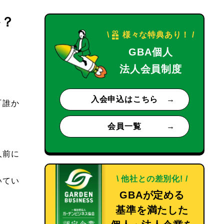
か？
\
様々な特典あり！
/
GBA個人
法人会員制度
入会申込はこちら
『誰か
会員一覧
人前に
\
他社との差別化!
/
いてい
GBAが定める
基準を満たした