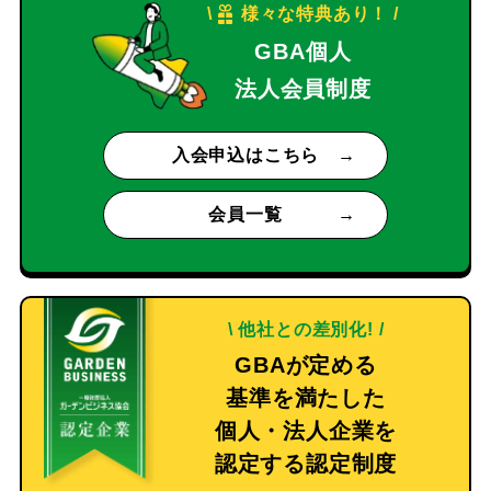
\
様々な特典あり！
/
GBA個人
法人会員制度
入会申込はこちら
会員一覧
\
他社との差別化!
/
GBAが定める
基準を満たした
個人・法人企業を
認定する認定制度